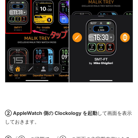
② AppleWatch 側の Clockology を起動
して画面を表示
しておきます。