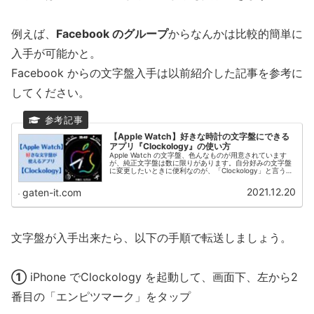
例えば、
Facebook のグループ
からなんかは比較的簡単に
入手が可能かと。
Facebook からの文字盤入手は以前紹介した記事を参考に
してください。
【Apple Watch】好きな時計の文字盤にできる
アプリ『Clockology』の使い方
Apple Watch の文字盤、色んなものが用意されています
が、純正文字盤は数に限りがあります。自分好みの文字盤
に変更したいときに便利なのが、「Clockology」と言うア
プリ。文字盤の自作はモチロン、有志が作ったイカス文字
盤も使えちゃいます。
2021.12.20
gaten-it.com
文字盤が入手出来たら、以下の手順で転送しましょう。
①
iPhone でClockology を起動して、画面下、左から2
番目の「エンピツマーク」をタップ