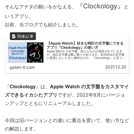
『Clockology』
そんなアナタの願いをかなえる、
と
いうアプリ。
以前、当ブログでも紹介しました。
【Apple Watch】好きな時計の文字盤にできる
アプリ『Clockology』の使い方
Apple Watch の文字盤、色んなものが用意されています
が、純正文字盤は数に限りがあります。自分好みの文字盤
に変更したいときに便利なのが、「Clockology」と言うア
プリ。文字盤の自作はモチロン、有志が作ったイカス文字
盤も使えちゃいます。
2021.12.20
gaten-it.com
『
Clockology
』は、
Apple Watch の文字盤をカスタマイ
ズできるイカシたアプリ
ですが、2022年8月にバージョ
ンアップとともにリニューアルしました。
今回は旧バージョンとの違いに重点を置いて、使い方など
の解説します。