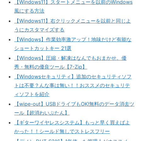
【Windows11】スタートメニューを以前のWindows
風にする方法
【Windows11】右クリックメニューを以前と同じよ
うにカスタマイズする
【Windows】作業効率激アップ！地味だけど有能な
ショートカットキー 21選
【Windows】圧縮・解凍はなんでもおまかせ。優
秀・無料の優良ツール【7-Zip】
【Windowsセキュリティ】追加のセキュリティソフ
トは不要？んな事は無い！！おススメのセキュリテ
ィソフトを紹介
【wipe-out】USBドライブもOK!無料のデータ消去ツ
ール【超消わいぷたん】
【ギターワイヤレスシステム】もっと早く買えばよ
かった！！シールド無しでストレスフリー