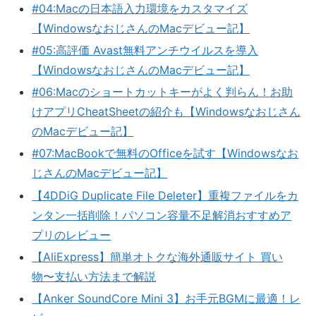
#04:Macの日本語入力環境をカスタマイズ
【WindowsなおじさんのMacデビュー記】
#05:高評価 Avast無料アンチウイルスを導入
【WindowsなおじさんのMacデビュー記】
#06:Macのショートカットキーがよく判らん！お助
けアプリCheatSheetの紹介も【Windowsなおじさん
のMacデビュー記】
#07:MacBookで無料のOfficeを試す【Windowsなお
じさんのMacデビュー記】
【4DDiG Duplicate File Deleter】重複ファイルをカ
ンタン一括削除！パソコン容量不足解消おすすめア
プリのレビュー
【AliExpress】簡単オトクな海外通販サイト 買い
物〜支払い方法まで解説
【Anker SoundCore Mini 3】お手元BGMに最適！レ