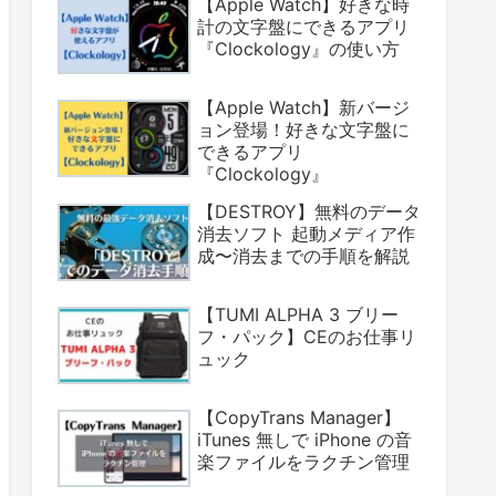
【Apple Watch】好きな時
計の文字盤にできるアプリ
『Clockology』の使い方
【Apple Watch】新バージ
ョン登場！好きな文字盤に
できるアプリ
『Clockology』
【DESTROY】無料のデータ
消去ソフト 起動メディア作
成〜消去までの手順を解説
【TUMI ALPHA 3 ブリー
フ・パック】CEのお仕事リ
ュック
【CopyTrans Manager】
iTunes 無しで iPhone の音
楽ファイルをラクチン管理