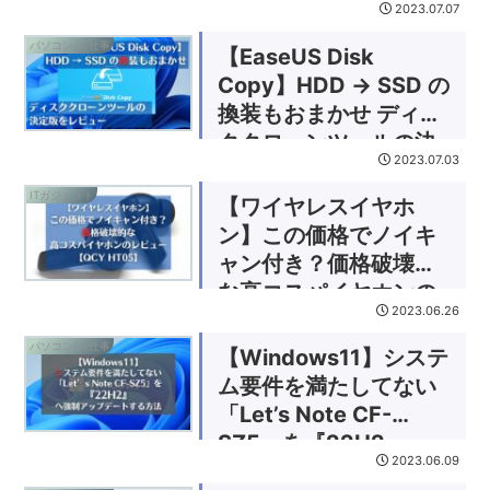
2023.07.07
パソコン/お仕事
【EaseUS Disk
Copy】HDD → SSD の
換装もおまかせ ディス
ククローンツールの決
2023.07.03
定版をレビュー
ITガジェット
【ワイヤレスイヤホ
ン】この価格でノイキ
ャン付き？価格破壊的
な高コスパイヤホンの
2023.06.26
レビュー【QCY
HT05】
パソコン/お仕事
【Windows11】システ
ム要件を満たしてない
「Let’s Note CF-
SZ5」を『22H2』
2023.06.09
(23H2）へ強制アップ