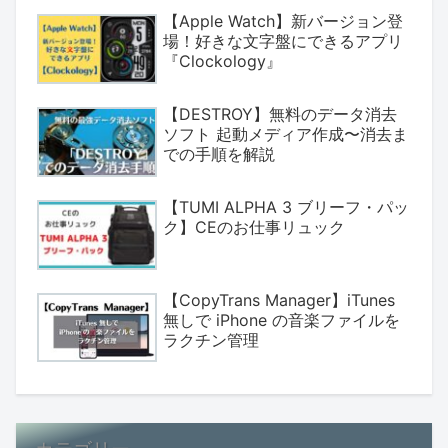
【Apple Watch】新バージョン登
場！好きな文字盤にできるアプリ
『Clockology』
【DESTROY】無料のデータ消去
ソフト 起動メディア作成〜消去ま
での手順を解説
【TUMI ALPHA 3 ブリーフ・パッ
ク】CEのお仕事リュック
【CopyTrans Manager】iTunes
無しで iPhone の音楽ファイルを
ラクチン管理