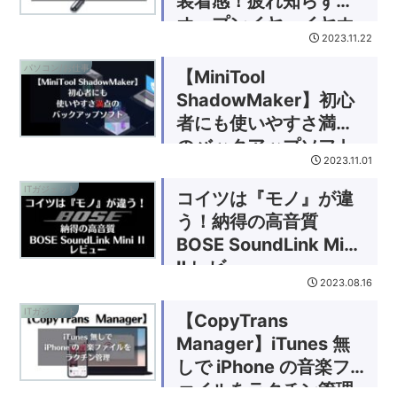
装着感！疲れ知らずな
オープンイヤーイヤホ
2023.11.22
ン
パソコン/お仕事
【MiniTool
ShadowMaker】初心
者にも使いやすさ満点
のバックアップソフト
2023.11.01
ITガジェット
コイツは『モノ』が違
う！納得の高音質
BOSE SoundLink Mini
Ⅱ レビュー
2023.08.16
ITガジェット
【CopyTrans
Manager】iTunes 無
しで iPhone の音楽フ
ァイルをラクチン管理