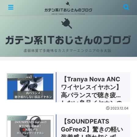
虚弱体質で多趣味なカスタマーエンジニアの与太話
ITガジェット
【Tranya Nova ANC
ワイヤレスイヤホン】
高バランスで聴き疲れ
しない良品イヤホンの
2023.12.04
レビュー
ITガジェット
【SOUNDPEATS
GoFree2】驚きの軽い