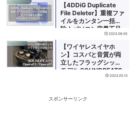
デートする方法
パソコン/お仕事
【4DDiG Duplicate
File Deleter】重複ファ
イルをカンタン一括削
除！パソコン容量不足
2023.06.05
解消おすすめアプリの
レビュー
ITガジェット
【ワイヤレスイヤホ
ン】コスパと音質が両
立したフラッグシップ
モデル SOUNDPEATS
2023.05.13
Opera03/Opera05 レ
ビュー
スポンサーリンク