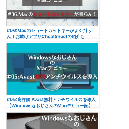
#06:Macのショートカットキーがよく判ら
ん！お助けアプリCheatSheetの紹介も
【WindowsなおじさんのMacデビュー記】
#05:高評価 Avast無料アンチウイルスを導入
【WindowsなおじさんのMacデビュー記】