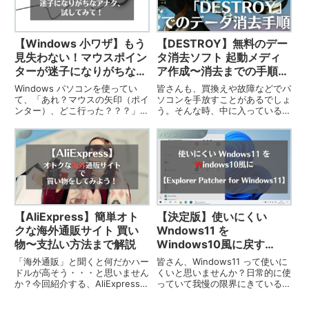
【Windows 小ワザ】もう
【DESTROY】無料のデー
見失わない！マウスポイン
タ消去ソフト 起動メディ
ターが迷子になりがちなア
ア作成〜消去までの手順を
ナタ、試してみて！
解説
Windows パソコンを使ってい
皆さんも、買換えや故障などでパ
て、「あれ？マウスの矢印（ポイ
ソコンを手放すことがあるでしょ
ンター）、どこ行った？？？」っ
う。そんな時、中に入っているデ
ていうこと、ないですか？大した
ータはきちんと削除しています
問題じゃないんですけど、意外と
か？想像してみてください。悪意
趣味
パソコン/お仕事
ストレスになりますよね。
を持った人間がそのPCを手にす
Windows の設定をチョイといじ
る事があるかもしれません。デー
るだけで、そんな「イラッ」とも
タ消去ツールの使用法を解説しま
オサラバできますよ。
す。
【AliExpress】簡単オト
【決定版】使いにくい
クな海外通販サイト 買い
Wndows11 を
物〜支払い方法まで解説
Windows10風に戻す
【Explorer Patcher for
「海外通販」と聞くと何だかハー
皆さん、Windows11 って使いに
Windows11】
ドルが高そう・・・と思いません
くいと思いませんか？日常的に使
か？今回紹介する、AliExpressな
っていて我慢の限界にきているア
ら、日本語もOKで気軽に使えま
ナタ、Explorer Patcher for
すよ。品数や種類は豊富だし値段
Windows11 でWindows10風の