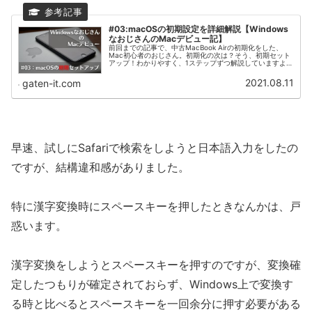
#03:macOSの初期設定を詳細解説【Windows
なおじさんのMacデビュー記】
前回までの記事で、中古MacBook Airの初期化をした、
Mac初心者のおじさん。初期化の次は？そう、初期セット
アップ！わかりやすく、1ステップずつ解説していますよ。
難しそうだとMacの購入をためらっている人にも見てほし
い！意外とカンタンです！
2021.08.11
gaten-it.com
早速、試しにSafariで検索をしようと日本語入力をしたの
ですが、結構違和感がありました。
特に漢字変換時にスペースキーを押したときなんかは、戸
惑います。
漢字変換をしようとスペースキーを押すのですが、変換確
定したつもりが確定されておらず、Windows上で変換す
る時と比べるとスペースキーを一回余分に押す必要がある