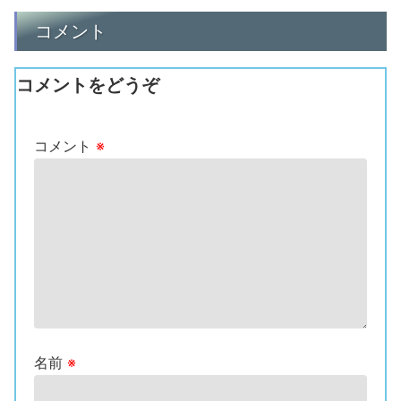
は安いしと、一度使うと病みつき
使いやすさを無料で取り戻しませ
になるかも。プチ個人輸入、経験
んか？
コメント
してみませんか？
コメントをどうぞ
コメント
※
名前
※