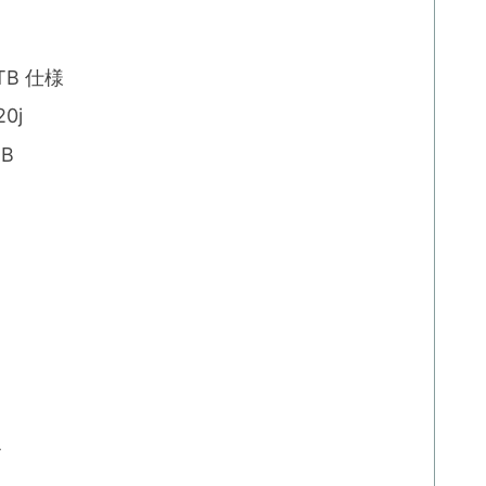
6TB 仕様
20j
TB
ル