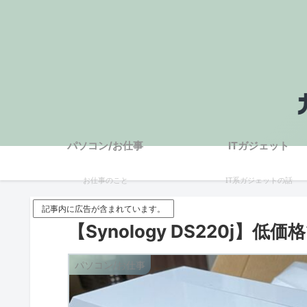
パソコン/お仕事
ITガジェット
お仕事のこと
IT系ガジェットの話
記事内に広告が含まれています。
【Synology DS220j】
パソコン/お仕事