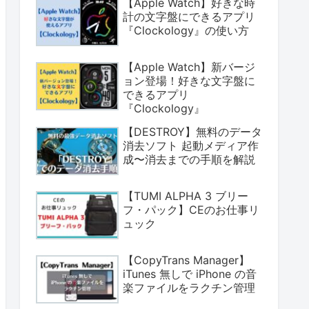
【Apple Watch】好きな時
計の文字盤にできるアプリ
『Clockology』の使い方
【Apple Watch】新バージ
ョン登場！好きな文字盤に
できるアプリ
『Clockology』
【DESTROY】無料のデータ
消去ソフト 起動メディア作
成〜消去までの手順を解説
【TUMI ALPHA 3 ブリー
フ・パック】CEのお仕事リ
ュック
【CopyTrans Manager】
iTunes 無しで iPhone の音
楽ファイルをラクチン管理