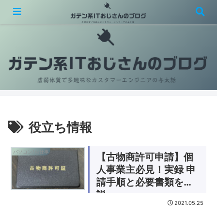
虚弱体質で多趣味なカスタマーエンジニアの与太話
役立ち情報
パソコン/お仕事
【古物商許可申請】個
人事業主必見！実録 申
請手順と必要書類を解
説
2021.05.25