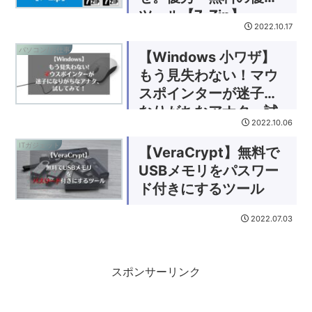
ツール【7-Zip】
2022.10.17
パソコン/お仕事
【Windows 小ワザ】
もう見失わない！マウ
スポインターが迷子に
なりがちなアナタ、試
2022.10.06
してみて！
ITガジェット
【VeraCrypt】無料で
USBメモリをパスワー
ド付きにするツール
2022.07.03
スポンサーリンク