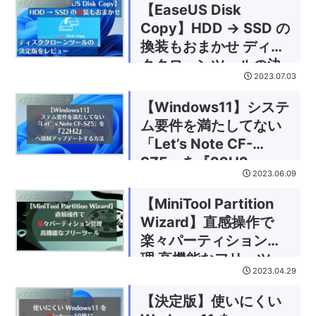
パソコン/お仕事
【EaseUS Disk
Copy】HDD → SSD の
換装もおまかせ ディス
ククローンツールの決
2023.07.03
定版をレビュー
パソコン/お仕事
【Windows11】システ
ム要件を満たしてない
「Let’s Note CF-
SZ5」を『22H2』
2023.06.09
(23H2）へ強制アップ
デートする方法
パソコン/お仕事
【MiniTool Partition
Wizard】直感操作で
楽々パーティション管
理 高機能なフリーツー
2023.04.29
ル
パソコン/お仕事
【決定版】使いにくい