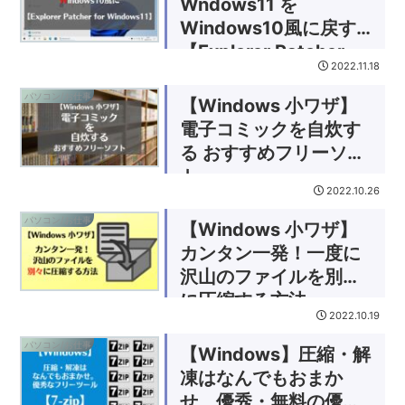
Wndows11 を
Windows10風に戻す
【Explorer Patcher
2022.11.18
for Windows11】
パソコン/お仕事
【Windows 小ワザ】
電子コミックを自炊す
る おすすめフリーソフ
ト
2022.10.26
パソコン/お仕事
【Windows 小ワザ】
カンタン一発！一度に
沢山のファイルを別々
に圧縮する方法
2022.10.19
パソコン/お仕事
【Windows】圧縮・解
凍はなんでもおまか
せ。優秀・無料の優良