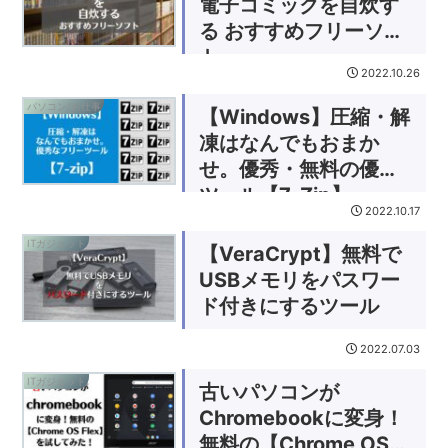
電子コミックを自炊す
る おすすめフリーソフ
ト
2022.10.26
パソコン/お仕事
【Windows】圧縮・解
凍はなんでもおまか
せ。優秀・無料の優良
ツール【7-Zip】
2022.10.17
ITガジェット
【VeraCrypt】無料で
USBメモリをパスワー
ド付きにするツール
2022.07.03
ITガジェット
古いパソコンが
Chromebookに変身！
無料の【Chrome OS