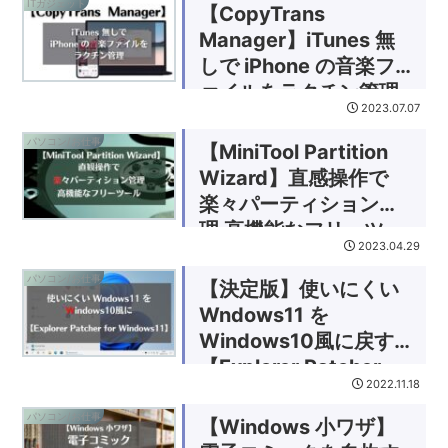
ITガジェット
【CopyTrans
Manager】iTunes 無
しで iPhone の音楽フ
ァイルをラクチン管理
2023.07.07
パソコン/お仕事
【MiniTool Partition
Wizard】直感操作で
楽々パーティション管
理 高機能なフリーツー
2023.04.29
ル
パソコン/お仕事
【決定版】使いにくい
Wndows11 を
Windows10風に戻す
【Explorer Patcher
2022.11.18
for Windows11】
パソコン/お仕事
【Windows 小ワザ】