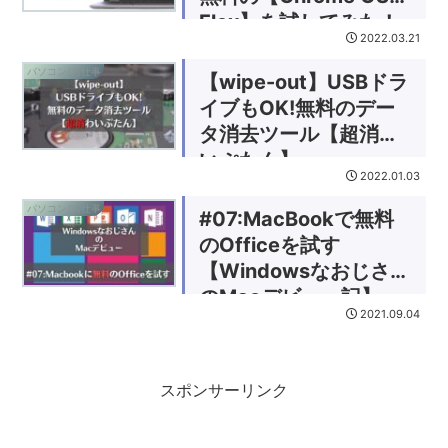
Flex】を試してみた！
2022.03.21
パソコン/お仕事
【wipe-out】USBドラ
イブもOK!無料のデー
タ消去ツール【超消わ
いぷたん】
2022.01.03
パソコン/お仕事
#07:MacBookで無料
のOfficeを試す
【Windowsなおじさん
のMacデビュー記】
2021.09.04
スポンサーリンク