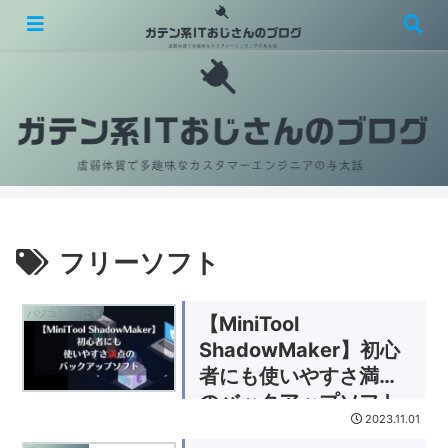
虚弱体質で多趣味なカスタマーエンジニアの与太話
フリーソフト
パソコン/お仕事
【MiniTool
ShadowMaker】初心
者にも使いやすさ満点
のバックアップソフト
2023.11.01